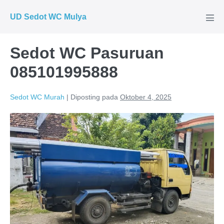
Lompat
UD Sedot WC Mulya
ke
Tog
Men
konten
Sedot WC Pasuruan
085101995888
Sedot WC Murah
|
Diposting pada
Oktober 4, 2025