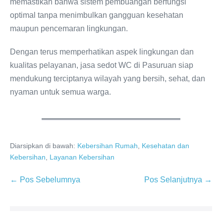
memastikan bahwa sistem pembuangan berfungsi
optimal tanpa menimbulkan gangguan kesehatan
maupun pencemaran lingkungan.
Dengan terus memperhatikan aspek lingkungan dan
kualitas pelayanan, jasa sedot WC di Pasuruan siap
mendukung terciptanya wilayah yang bersih, sehat, dan
nyaman untuk semua warga.
Diarsipkan di bawah:
Kebersihan Rumah
,
Kesehatan dan
Kebersihan
,
Layanan Kebersihan
Navigasi
← Pos Sebelumnya
Pos Selanjutnya →
Tulisan