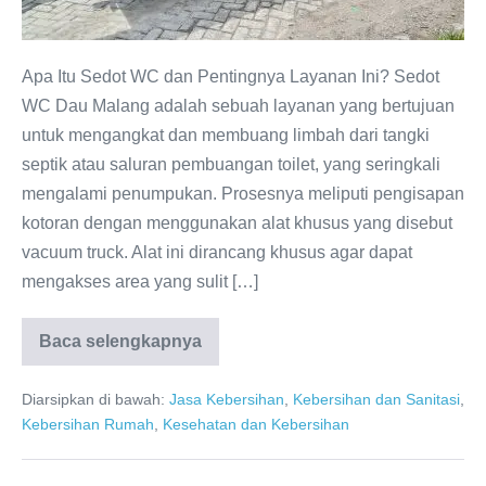
Anda
Apa Itu Sedot WC dan Pentingnya Layanan Ini? Sedot
WC Dau Malang adalah sebuah layanan yang bertujuan
untuk mengangkat dan membuang limbah dari tangki
septik atau saluran pembuangan toilet, yang seringkali
mengalami penumpukan. Prosesnya meliputi pengisapan
kotoran dengan menggunakan alat khusus yang disebut
vacuum truck. Alat ini dirancang khusus agar dapat
mengakses area yang sulit […]
Baca selengkapnya
Sedot
WC
Dau
Diarsipkan di bawah:
Jasa Kebersihan
,
Kebersihan dan Sanitasi
,
Malang:
Layanan
Kebersihan Rumah
,
Kesehatan dan Kebersihan
Terpercaya
dan
Amanah