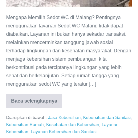
untuk
Kebersihan
Mengapa Memilih Sedot WC di Malang? Pentingnya
Lingkungan
menggunakan layanan Sedot WC Malang tidak dapat
Anda
diabaikan. Layanan ini bukan hanya sekadar transaksi,
melainkan mencerminkan tanggung jawab sosial
terhadap lingkungan dan kesehatan masyarakat. Dengan
menjaga kebersihan sistem pembuangan, kita
berkontribusi pada terciptanya lingkungan yang lebih
sehat dan berkelanjutan. Setiap rumah tangga yang
menggunakan sedot WC yang teratur […]
Baca selengkapnya
Sedot
WC
Malang
Diarsipkan di bawah:
Jasa Kebersihan
,
Kebersihan dan Sanitasi
,
Murah
dan
Kebersihan Rumah
,
Kesehatan dan Kebersihan
,
Layanan
Terpercaya:
Kebersihan
,
Layanan Kebersihan dan Sanitasi
Solusi
Amanah