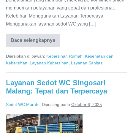
memberikan pelayanan yang cepat dan profesional.
Kelebihan Menggunakan Layanan Terpercaya
Menggunakan layanan sedot WC yang […]
Baca selengkapnya
Layanan
Sedot
WC
Diarsipkan di bawah:
Kebersihan Rumah
,
Kesehatan dan
Batu
Malang:
Kebersihan
,
Layanan Kebersihan
,
Layanan Sanitasi
Terpercaya
dan
Amanah
Layanan Sedot WC Singosari
Malang: Tepat dan Terpercaya
Sedot WC Murah
|
Diposting pada
Oktober 6, 2025
Layanan
Sedot