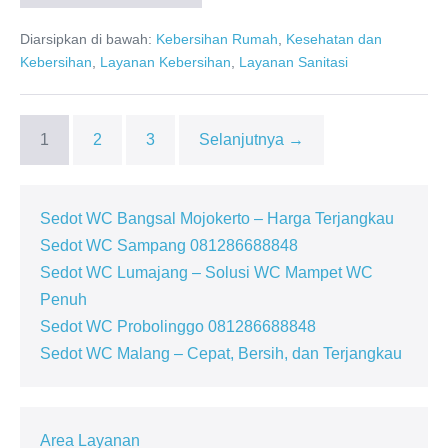
Sedot
WC
Diarsipkan di bawah:
Kebersihan Rumah
,
Kesehatan dan
Singosari
Malang:
Kebersihan
,
Layanan Kebersihan
,
Layanan Sanitasi
Tepat
dan
Terpercaya
1
2
3
Selanjutnya →
Sedot WC Bangsal Mojokerto – Harga Terjangkau
Sedot WC Sampang 081286688848
Sedot WC Lumajang – Solusi WC Mampet WC
Penuh
Sedot WC Probolinggo 081286688848
Sedot WC Malang – Cepat, Bersih, dan Terjangkau
Area Layanan