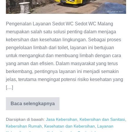
Malang:
Hubungi
081286688848
Pengenalan Layanan Sedot WC Sedot WC Malang
merupakan salah satu solusi penting dalam menjaga
kebersihan dan kesehatan lingkungan. Sebagai proses
pengelolaan limbah dari toilet, layanan ini bertujuan
untuk mengangkut dan membuang limbah dengan cara
yang aman dan efisien. Dalam masyarakat yang terus
berkembang, pentingnya layanan ini menjadi semakin
jelas, terutama mengingat potensi risiko kesehatan yang
[…]
Baca selengkapnya
Layanan
Sedot
WC
Diarsipkan di bawah:
Jasa Kebersihan
,
Kebersihan dan Sanitasi
,
Terpercaya
di
Kebersihan Rumah
,
Kesehatan dan Kebersihan
,
Layanan
Malang: