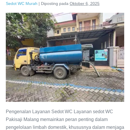
Sedot WC Murah
|
Diposting pada
Oktober 6, 2025
Sedot
WC
Pakisaji
Malang:
Layanan
Terpercaya
dan
Amanah
081286688848
Pengenalan Layanan Sedot WC Layanan sedot WC
Pakisaji Malang memainkan peran penting dalam
pengelolaan limbah domestik, khususnya dalam menjaga