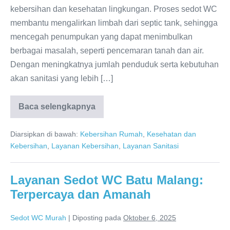
kebersihan dan kesehatan lingkungan. Proses sedot WC
membantu mengalirkan limbah dari septic tank, sehingga
mencegah penumpukan yang dapat menimbulkan
berbagai masalah, seperti pencemaran tanah dan air.
Dengan meningkatnya jumlah penduduk serta kebutuhan
akan sanitasi yang lebih […]
Baca selengkapnya
Sedot
WC
Pakisaji
Diarsipkan di bawah:
Kebersihan Rumah
,
Kesehatan dan
Malang:
Layanan
Kebersihan
,
Layanan Kebersihan
,
Layanan Sanitasi
Terpercaya
dan
Amanah
081286688848
Layanan Sedot WC Batu Malang:
Terpercaya dan Amanah
Sedot WC Murah
|
Diposting pada
Oktober 6, 2025