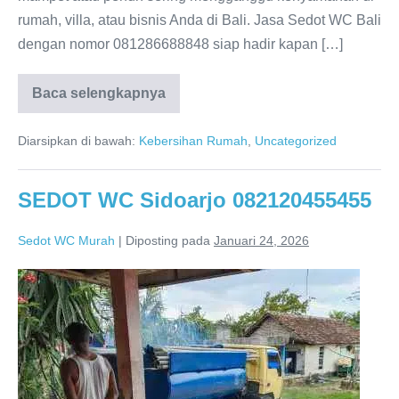
rumah, villa, atau bisnis Anda di Bali. Jasa Sedot WC Bali
dengan nomor 081286688848 siap hadir kapan […]
Baca selengkapnya
Sedot
WC
Bali
Diarsipkan di bawah:
Kebersihan Rumah
,
Uncategorized
081286688848
Solusi
Sanitasi
Terpercaya
SEDOT WC Sidoarjo 082120455455
24
Jam
Sedot WC Murah
|
Diposting pada
Januari 24, 2026
SEDOT
WC
Sidoarjo
082120455455