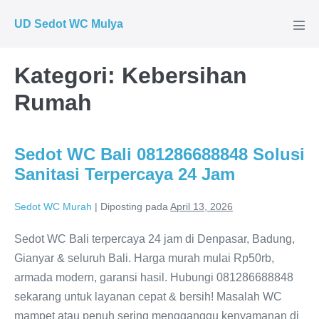
Lompat
UD Sedot WC Mulya
ke
Tog
Men
konten
Kategori:
Kebersihan
Rumah
Sedot WC Bali 081286688848 Solusi
Sanitasi Terpercaya 24 Jam
Sedot WC Murah
|
Diposting pada
April 13, 2026
Sedot WC Bali terpercaya 24 jam di Denpasar, Badung,
Gianyar & seluruh Bali. Harga murah mulai Rp50rb,
armada modern, garansi hasil. Hubungi 081286688848
sekarang untuk layanan cepat & bersih! Masalah WC
mampet atau penuh sering mengganggu kenyamanan di