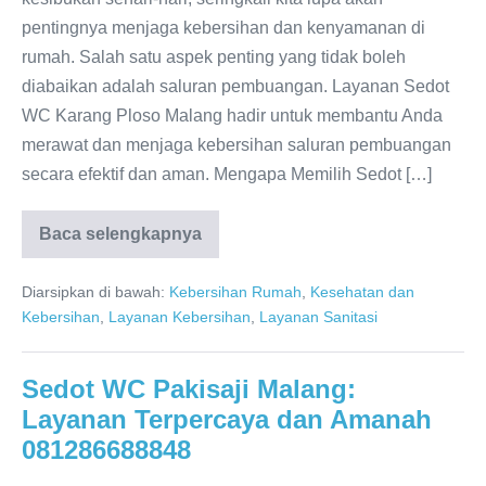
pentingnya menjaga kebersihan dan kenyamanan di
rumah. Salah satu aspek penting yang tidak boleh
diabaikan adalah saluran pembuangan. Layanan Sedot
WC Karang Ploso Malang hadir untuk membantu Anda
merawat dan menjaga kebersihan saluran pembuangan
secara efektif dan aman. Mengapa Memilih Sedot […]
Baca selengkapnya
Sedot
WC
Karang
Diarsipkan di bawah:
Kebersihan Rumah
,
Kesehatan dan
Ploso
Malang:
Kebersihan
,
Layanan Kebersihan
,
Layanan Sanitasi
Layanan
Terpercaya
dan
Amanah
Sedot WC Pakisaji Malang:
Layanan Terpercaya dan Amanah
081286688848