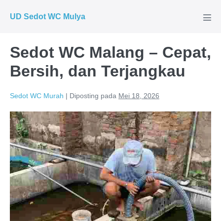
Lompat
UD Sedot WC Mulya
ke
Tog
Men
konten
Sedot WC Malang – Cepat,
Bersih, dan Terjangkau
Sedot WC Murah
|
Diposting pada
Mei 18, 2026