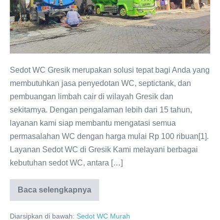
Terpercaya
dan
Murah
di
2025
Sedot WC Gresik merupakan solusi tepat bagi Anda yang
membutuhkan jasa penyedotan WC, septictank, dan
pembuangan limbah cair di wilayah Gresik dan
sekitarnya. Dengan pengalaman lebih dari 15 tahun,
layanan kami siap membantu mengatasi semua
permasalahan WC dengan harga mulai Rp 100 ribuan[1].
Layanan Sedot WC di Gresik Kami melayani berbagai
kebutuhan sedot WC, antara […]
Baca selengkapnya
Sedot
WC
Gresik
Diarsipkan di bawah:
Sedot WC Murah
Terpercaya