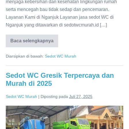
menjaga kebersihan dan kesehatan lingkungan rumah
serta mencegah bau tidak sedap dan pencemaran.
Layanan Kami di Nganjuk Layanan jasa sedot WC di
Nganjuk yang ditawarkan di sedotwcmurah.id […]
Baca selengkapnya
Jasa
Sedot
WC
Diarsipkan di bawah:
Sedot WC Murah
Nganjuk
Terpercaya
–
Solusi
Sedot WC Gresik Terpercaya dan
Cepat
Atasi
Murah di 2025
Septic
Tank
Penuh
Sedot WC Murah
|
Diposting pada
Juli 27, 2025
Sedot
WC
Gresik