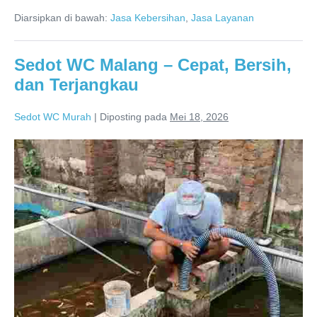
Probolinggo
Diarsipkan di bawah:
Jasa Kebersihan
,
Jasa Layanan
081286688848
Sedot WC Malang – Cepat, Bersih,
dan Terjangkau
Sedot WC Murah
|
Diposting pada
Mei 18, 2026
Sedot
WC
Malang
–
Cepat,
Bersih,
dan
Terjangkau