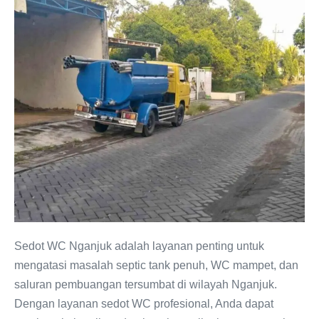
Sedot
WC
Nganjuk
Terpercaya
–
Solusi
Cepat
Atasi
Septic
Tank
Penuh
Sedot WC Nganjuk adalah layanan penting untuk
mengatasi masalah septic tank penuh, WC mampet, dan
saluran pembuangan tersumbat di wilayah Nganjuk.
Dengan layanan sedot WC profesional, Anda dapat