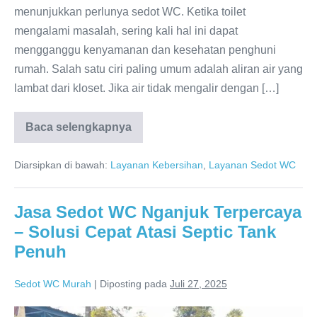
menunjukkan perlunya sedot WC. Ketika toilet
mengalami masalah, sering kali hal ini dapat
mengganggu kenyamanan dan kesehatan penghuni
rumah. Salah satu ciri paling umum adalah aliran air yang
lambat dari kloset. Jika air tidak mengalir dengan […]
Baca selengkapnya
Sedot
WC
Dau
Diarsipkan di bawah:
Layanan Kebersihan
,
Layanan Sedot WC
Malang
Layanan
Cepat
Bersih
Jasa Sedot WC Nganjuk Terpercaya
– Solusi Cepat Atasi Septic Tank
Penuh
Sedot WC Murah
|
Diposting pada
Juli 27, 2025
Jasa