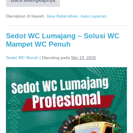
Baca selengkapnya
Sedot
WC
Sampang
Diarsipkan di bawah:
Jasa Kebersihan
,
Jasa Layanan
081286688848
Sedot WC Lumajang – Solusi WC
Mampet WC Penuh
Sedot WC Murah
|
Diposting pada
Mei 19, 2026
Sedot
WC
Lumajang
–
Solusi
WC
Mampet
WC