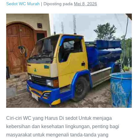
Sedot WC Murah
|
Diposting pada
Mei 8, 2026
Sedot
WC
Dau
Malang
Layanan
Cepat
Bersih
Ciri-ciri WC yang Harus Di sedot Untuk menjaga
kebersihan dan kesehatan lingkungan, penting bagi
masyarakat untuk mengenali tanda-tanda yang