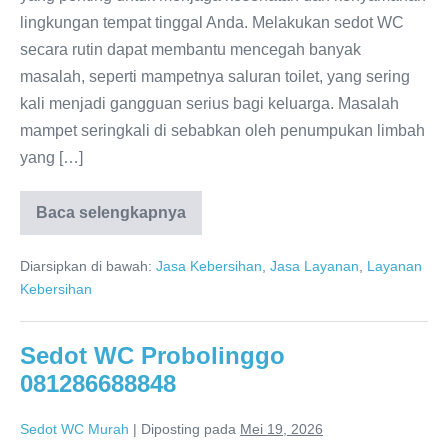
lingkungan tempat tinggal Anda. Melakukan sedot WC
secara rutin dapat membantu mencegah banyak
masalah, seperti mampetnya saluran toilet, yang sering
kali menjadi gangguan serius bagi keluarga. Masalah
mampet seringkali di sebabkan oleh penumpukan limbah
yang […]
Baca selengkapnya
Sedot
WC
Lumajang
Diarsipkan di bawah:
Jasa Kebersihan
,
Jasa Layanan
,
Layanan
–
Solusi
Kebersihan
WC
Mampet
WC
Penuh
Sedot WC Probolinggo
081286688848
Sedot WC Murah
|
Diposting pada
Mei 19, 2026