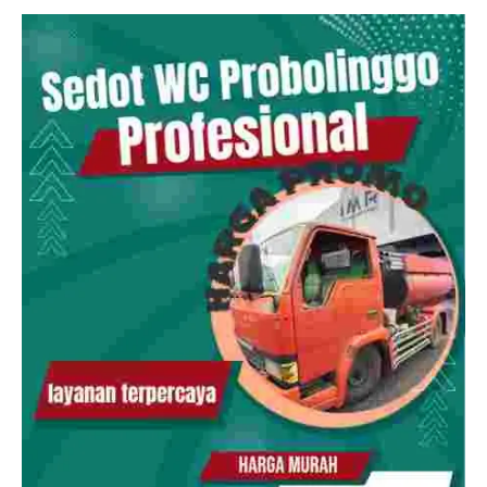
Sedot
WC
Probolinggo
081286688848