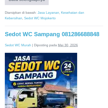
Sedot
WC
Bangsal
Diarsipkan di bawah:
Jasa Layanan
,
Kesehatan dan
Mojokerto
–
Kebersihan
,
Sedot WC Mojokerto
Harga
Terjangkau
Sedot WC Sampang 081286688848
Sedot WC Murah
|
Diposting pada
Mei 30, 2026
Sedot
WC
Sampang
081286688848