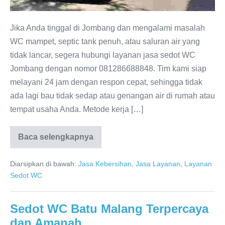
Jika Anda tinggal di Jombang dan mengalami masalah
WC mampet, septic tank penuh, atau saluran air yang
tidak lancar, segera hubungi layanan jasa sedot WC
Jombang dengan nomor 081286688848. Tim kami siap
melayani 24 jam dengan respon cepat, sehingga tidak
ada lagi bau tidak sedap atau genangan air di rumah atau
tempat usaha Anda. Metode kerja […]
Baca selengkapnya
Sedot
WC
Jombang
Diarsipkan di bawah:
Jasa Kebersihan
,
Jasa Layanan
,
Layanan
Cepat
dan
Sedot WC
Profesional
Sedot WC Batu Malang Terpercaya
dan Amanah