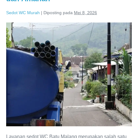
Sedot WC Murah
|
Diposting pada
Mei 8, 2026
Sedot
WC
Batu
Malang
Terpercaya
dan
Amanah
Layanan sedot WC Batu Malang merupakan salah satu