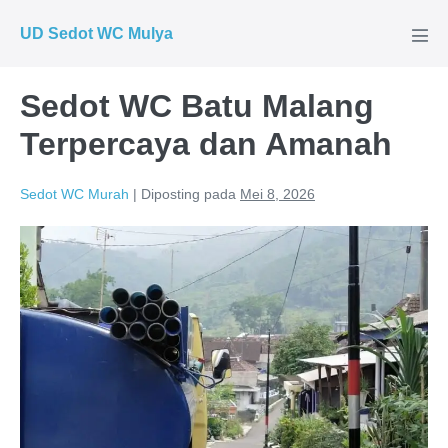
Lompat
UD Sedot WC Mulya
ke
Tog
Men
konten
Sedot WC Batu Malang
Terpercaya dan Amanah
Sedot WC Murah
|
Diposting pada
Mei 8, 2026