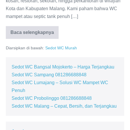
kosan, restoran, sekolah, hingga perkantoran di wilayah
Kota dan Kabupaten Malang. Kami paham bahwa WC
mampet atau septic tank penuh […]
Baca selengkapnya
Sedot
WC
Malang
Diarsipkan di bawah:
Sedot WC Murah
Terpercaya
Sedot WC Bangsal Mojokerto – Harga Terjangkau
Sedot WC Sampang 081286688848
Sedot WC Lumajang – Solusi WC Mampet WC
Penuh
Sedot WC Probolinggo 081286688848
Sedot WC Malang – Cepat, Bersih, dan Terjangkau