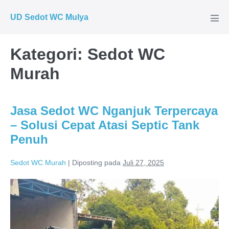
Lompat
UD Sedot WC Mulya
ke
Tog
Men
konten
Kategori:
Sedot WC
Murah
Jasa Sedot WC Nganjuk Terpercaya
– Solusi Cepat Atasi Septic Tank
Penuh
Sedot WC Murah
|
Diposting pada
Juli 27, 2025
Jasa
Sedot
WC
Nganjuk