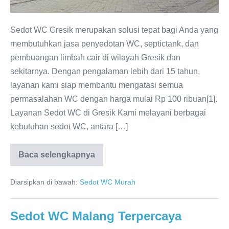
di
2025
Sedot WC Gresik merupakan solusi tepat bagi Anda yang
membutuhkan jasa penyedotan WC, septictank, dan
pembuangan limbah cair di wilayah Gresik dan
sekitarnya. Dengan pengalaman lebih dari 15 tahun,
layanan kami siap membantu mengatasi semua
permasalahan WC dengan harga mulai Rp 100 ribuan[1].
Layanan Sedot WC di Gresik Kami melayani berbagai
kebutuhan sedot WC, antara […]
Baca selengkapnya
Sedot
WC
Gresik
Diarsipkan di bawah:
Sedot WC Murah
Terpercaya
dan
Murah
di
Sedot WC Malang Terpercaya
2025