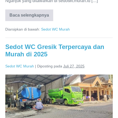
Nganjuk yang ditawarkan di sedotwcmurah.id […]
Baca selengkapnya
Jasa
Sedot
WC
Diarsipkan di bawah:
Sedot WC Murah
Nganjuk
Terpercaya
–
Solusi
Sedot WC Gresik Terpercaya dan
Cepat
Atasi
Murah di 2025
Septic
Tank
Penuh
Sedot WC Murah
|
Diposting pada
Juli 27, 2025
Sedot
WC
Gresik
Terpercaya
dan
Murah