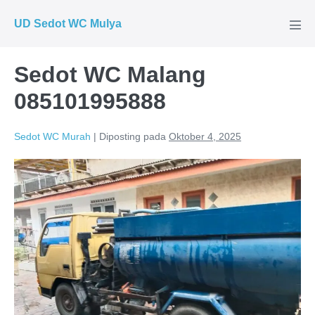
Lompat
UD Sedot WC Mulya
ke
Tog
Men
konten
Sedot WC Malang
085101995888
Sedot WC Murah
|
Diposting pada
Oktober 4, 2025