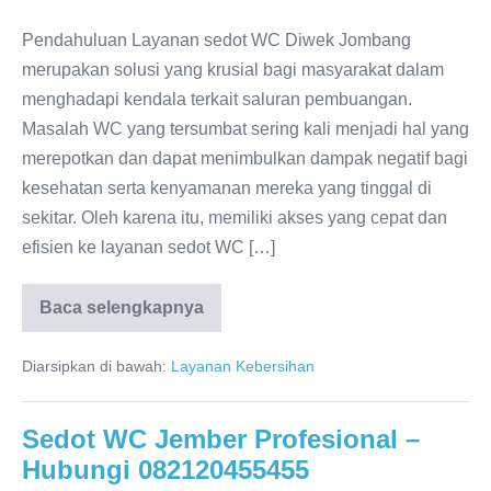
Pendahuluan Layanan sedot WC Diwek Jombang
merupakan solusi yang krusial bagi masyarakat dalam
menghadapi kendala terkait saluran pembuangan.
Masalah WC yang tersumbat sering kali menjadi hal yang
merepotkan dan dapat menimbulkan dampak negatif bagi
kesehatan serta kenyamanan mereka yang tinggal di
sekitar. Oleh karena itu, memiliki akses yang cepat dan
efisien ke layanan sedot WC […]
Baca selengkapnya
Sedot
WC
Diwek
Diarsipkan di bawah:
Layanan Kebersihan
Jombang
–
Hubungi
082120455455
Sedot WC Jember Profesional –
Hubungi 082120455455