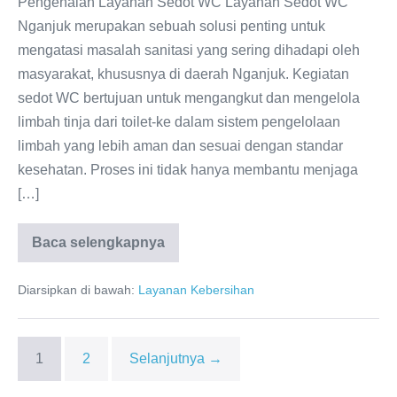
Pengenalan Layanan Sedot WC Layanan Sedot WC
Sanitasi
Nganjuk merupakan sebuah solusi penting untuk
mengatasi masalah sanitasi yang sering dihadapi oleh
masyarakat, khususnya di daerah Nganjuk. Kegiatan
sedot WC bertujuan untuk mengangkut dan mengelola
limbah tinja dari toilet-ke dalam sistem pengelolaan
limbah yang lebih aman dan sesuai dengan standar
kesehatan. Proses ini tidak hanya membantu menjaga
[…]
Baca selengkapnya
Sedot
WC
Nganjuk
Diarsipkan di bawah:
Layanan Kebersihan
Murah:
Solusi
Praktis
untuk
Masalah
1
2
Selanjutnya →
Sanitasi