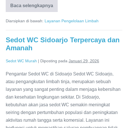
Baca selengkapnya
Sedot
WC
Bangkalan
Diarsipkan di bawah:
Layanan Pengelolaan Limbah
081286688848
Terpercaya
dan
Amanah
Sedot WC Sidoarjo Terpercaya dan
Amanah
Sedot WC Murah
|
Diposting pada
Januari 29, 2026
Pengantar Sedot WC di Sidoarjo Sedot WC Sidoarjo,
atau pengangkutan limbah tinja, merupakan sebuah
layanan yang sangat penting dalam menjaga kebersihan
dan kesehatan lingkungan sekitar. Di Sidoarjo,
kebutuhan akan jasa sedot WC semakin meningkat
seiring dengan pertumbuhan populasi dan peningkatan
aktivitas rumah tangga serta komersial. Layanan ini
berfungsi untuk memastikan saluran pembuangan tidak