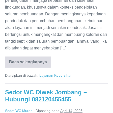
penting dalam menjaga kebersihan dan kesehatan
lingkungan, khususnya dalam konteks pengelolaan
saluran pembuangan. Dengan meningkatnya kepadatan
penduduk dan pertumbuhan pembangunan, kebutuhan
akan layanan ini menjadi semakin mendesak. Jasa ini
berfungsi untuk mengangkat dan membuang kotoran dari
tangki septik dan saluran pembuangan lainnya, yang jika
dibiarkan dapat menyebabkan […]
Baca selengkapnya
Sedot
WC
Sampang
Diarsipkan di bawah:
Layanan Kebersihan
Terpercaya:
Solusi
Untuk
Masalah
Sedot WC Diwek Jombang –
Saluran
WC
Hubungi 082120455455
Anda
Sedot WC Murah
|
Diposting pada
April 14, 2026