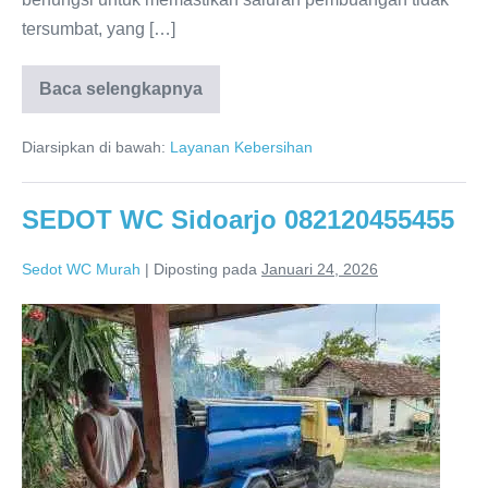
tersumbat, yang […]
Baca selengkapnya
Sedot
WC
Sidoarjo
Diarsipkan di bawah:
Layanan Kebersihan
Terpercaya
dan
Amanah
SEDOT WC Sidoarjo 082120455455
Sedot WC Murah
|
Diposting pada
Januari 24, 2026
SEDOT
WC
Sidoarjo
082120455455