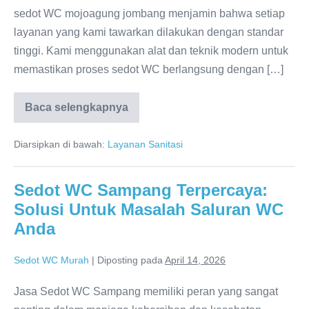
sedot WC mojoagung jombang menjamin bahwa setiap
layanan yang kami tawarkan dilakukan dengan standar
tinggi. Kami menggunakan alat dan teknik modern untuk
memastikan proses sedot WC berlangsung dengan […]
Baca selengkapnya
Layanan
Sedot
WC
Diarsipkan di bawah:
Layanan Sanitasi
Terpercaya
di
Mojoagung,
Jombang
Sedot WC Sampang Terpercaya:
Solusi Untuk Masalah Saluran WC
Anda
Sedot WC Murah
|
Diposting pada
April 14, 2026
Jasa Sedot WC Sampang memiliki peran yang sangat