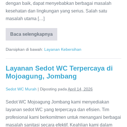
dengan baik, dapat menyebabkan berbagai masalah
kesehatan dan lingkungan yang serius. Salah satu
masalah utama […]
Baca selengkapnya
Sedot
WC
Mojoagung
Diarsipkan di bawah:
Layanan Kebersihan
Jombang
Layanan
Profesional
Terpercaya
Layanan Sedot WC Terpercaya di
Mojoagung, Jombang
Sedot WC Murah
|
Diposting pada
April 14, 2026
Sedot WC Mojoagung Jombang kami menyediakan
layanan sedot WC yang terpercaya dan efisien. Tim
profesional kami berkomitmen untuk menangani berbagai
masalah sanitasi secara efektif. Keahlian kami dalam