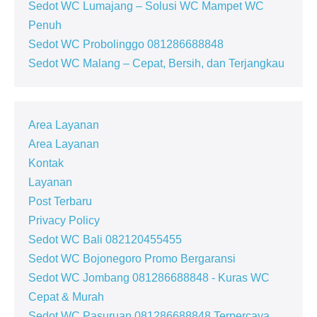
WC
Sedot WC Lumajang – Solusi WC Mampet WC
Mampet
Penuh
Sedot WC Probolinggo 081286688848
Sedot WC Malang – Cepat, Bersih, dan Terjangkau
Area Layanan
Area Layanan
Kontak
Layanan
Post Terbaru
Privacy Policy
Sedot WC Bali 082120455455
Sedot WC Bojonegoro Promo Bergaransi
Sedot WC Jombang 081286688848 - Kuras WC
Cepat & Murah
Sedot WC Pasuruan 081286688848 Terpercaya