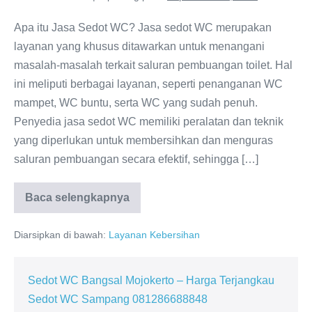
Apa itu Jasa Sedot WC? Jasa sedot WC merupakan
layanan yang khusus ditawarkan untuk menangani
masalah-masalah terkait saluran pembuangan toilet. Hal
ini meliputi berbagai layanan, seperti penanganan WC
mampet, WC buntu, serta WC yang sudah penuh.
Penyedia jasa sedot WC memiliki peralatan dan teknik
yang diperlukan untuk membersihkan dan menguras
saluran pembuangan secara efektif, sehingga […]
Baca selengkapnya
Layanan
Sedot
WC
Diarsipkan di bawah:
Layanan Kebersihan
Pasuruan
24
Jam:
Solusi
Terbaik
Sedot WC Bangsal Mojokerto – Harga Terjangkau
untuk
Sedot WC Sampang 081286688848
Masalah