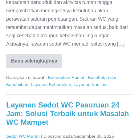
kepadatan penduduk dan aktivitas rumah tangga
mengakibatkan meningkatnya kebutuhan akan
perawatan saluran pembuangan. Saluran WC yang
tersumbat dapat menimbulkan masalah serius, baik dari
segi kesehatan maupun kebersihan lingkungan.
Akibatnya, layanan sedot WC menjadi solusi yang […]
Baca selengkapnya
Sedot
WC
Lawang
Diarsipkan di bawah:
Kebersihan Rumah
,
Kesehatan dan
Malang:
Layanan
Kebersihan
,
Layanan Kebersihan
,
Layanan Sanitasi
Terpercaya
dan
Amanah
Layanan Sedot WC Pasuruan 24
Jam: Solusi Terbaik untuk Masalah
WC Mampet
Sedot WC Murah
|
Diposting pada
September 30, 2025