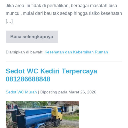
Jika area ini tidak di perhatikan, berbagai masalah bisa
muncul, mulai dari bau tak sedap hingga risiko kesehatan
[…]
Baca selengkapnya
Tips
Merawat
WC
Diarsipkan di bawah:
Kesehatan dan Kebersihan Rumah
dan
Kamar
Mandi
Sedot WC Kediri Terpercaya
081286688848
Sedot WC Murah
|
Diposting pada
Maret 26, 2026
Sedot
WC
Kediri
Terpercaya