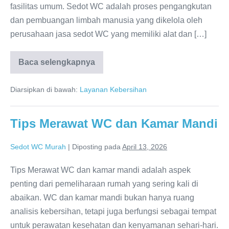
fasilitas umum. Sedot WC adalah proses pengangkutan
dan pembuangan limbah manusia yang dikelola oleh
perusahaan jasa sedot WC yang memiliki alat dan […]
Baca selengkapnya
Layanan
Sedot
WC
Diarsipkan di bawah:
Layanan Kebersihan
Bondowoso:
Solusi
Praktis
untuk
Tips Merawat WC dan Kamar Mandi
Kebersihan
Saluran
Pembuangan
Sedot WC Murah
|
Diposting pada
April 13, 2026
Tips Merawat WC dan kamar mandi adalah aspek
penting dari pemeliharaan rumah yang sering kali di
abaikan. WC dan kamar mandi bukan hanya ruang
analisis kebersihan, tetapi juga berfungsi sebagai tempat
untuk perawatan kesehatan dan kenyamanan sehari-hari.