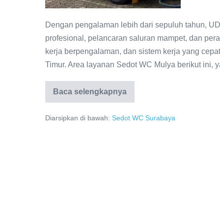
–
Profesional
Dengan pengalaman lebih dari sepuluh tahun, U
profesional, pelancaran saluran mampet, dan pera
kerja berpengalaman, dan sistem kerja yang cepa
Timur. Area layanan Sedot WC Mulya berikut ini, 
Baca selengkapnya
Area
Layanan
UD
Diarsipkan di bawah:
Sedot WC Surabaya
Sedot
WC
Mulya
–
Profesional