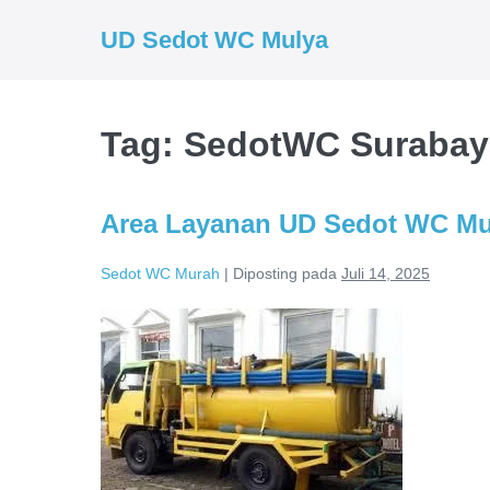
Lompat
UD Sedot WC Mulya
ke
konten
Tag:
SedotWC Surabay
Area Layanan UD Sedot WC Mul
Sedot WC Murah
|
Diposting pada
Juli 14, 2025
Area
Layanan
UD
Sedot
WC
Mulya